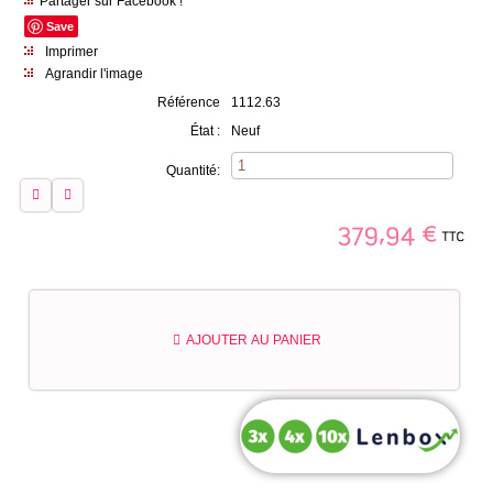
Partager sur Facebook !
Save
Imprimer
Agrandir l'image
Référence
1112.63
État :
Neuf
Quantité:
TTC
379,94
€
AJOUTER AU PANIER