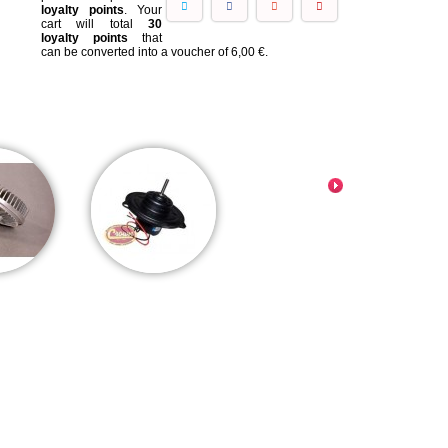
loyalty points
. Your
cart will total
30
loyalty points
that
can be converted into a voucher of
6,00 €
.