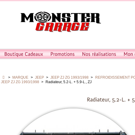
>
MARQUE
>
JEEP
>
JEEP ZJ ZG 1993/1998
>
REFROIDISSEMENT POU
JEEP ZJ ZG 1993/1998
>
Radiateur, 5.2-L. + 5.9-L., ZJ