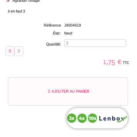
Agrandir l'image
il en faut 3
Référence
J4004919
État :
Neuf
Quantité:
TTC
1,75
€
AJOUTER AU PANIER