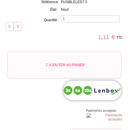
Référence
FUSIBLELED7.5
État :
Neuf
Quantité:
TTC
1,11
€
AJOUTER AU PANIER