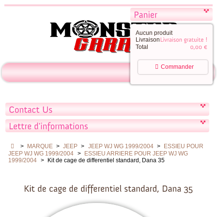
Aucun produit
Livraison
Total
Commander
>
MARQUE
>
JEEP
>
JEEP WJ WG 1999/2004
>
ESSIEU POUR
JEEP WJ WG 1999/2004
>
ESSIEU ARRIERE POUR JEEP WJ WG
1999/2004
>
Kit de cage de differentiel standard, Dana 35