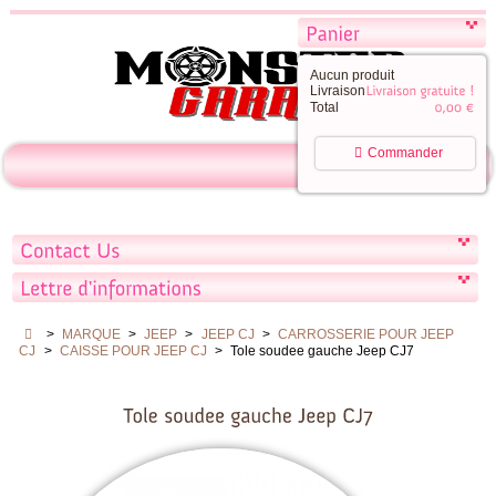
Aucun produit
Livraison
Total
Commander
>
MARQUE
>
JEEP
>
JEEP CJ
>
CARROSSERIE POUR JEEP
CJ
>
CAISSE POUR JEEP CJ
>
Tole soudee gauche Jeep CJ7