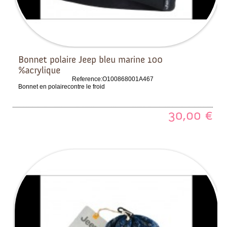
Reference:
O100868001A467
Bonnet en polairecontre le froid
30,00
€