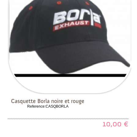
Reference:
CASQBORLA
10,00
€