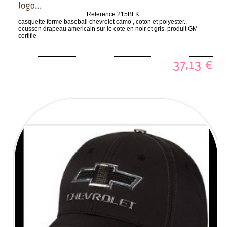
Reference:
215BLK
casquette forme baseball chevrolet camo , coton et polyester.,
ecusson drapeau americain sur le cote en noir et gris. produit GM
certifie
37,13
€