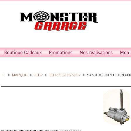
>
MARQUE
>
JEEP
>
JEEP KJ 2002/2007
>
SYSTEME DIRECTION POU